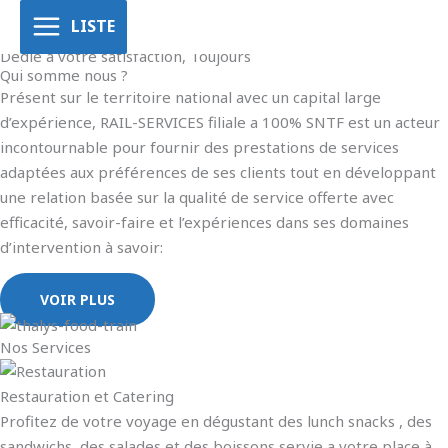
Aller
LISTE
au
Rail Services
Dédié à votre satisfaction, Toujours
contenu
Qui somme nous ?
Présent sur le territoire national avec un capital large
d’expérience, RAIL-SERVICES filiale a 100% SNTF est un acteur
incontournable pour fournir des prestations de services
adaptées aux préférences de ses clients tout en développant
une relation basée sur la qualité de service offerte avec
efficacité, savoir-faire et l’expériences dans ses domaines
d’intervention à savoir:
VOIR PLUS
Nos Services
Restauration et Catering
Profitez de votre voyage en dégustant des lunch snacks , des
sandwichs, des salades et des boissons servie a votre place à