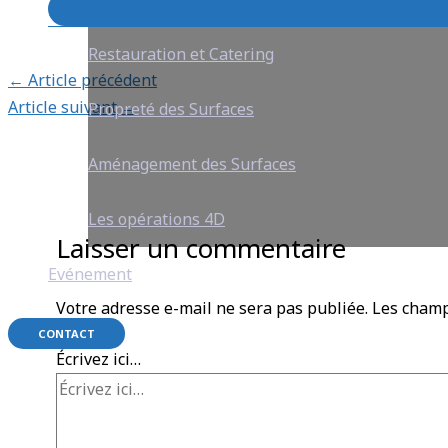
Restauration et Catering
←
Article précédent
Article suivant
→
Propreté des Surfaces
Aménagement des Surfaces
Les opérations 4D
Laisser un commentaire
Evénement
Votre adresse e-mail ne sera pas publiée.
Les champ
CONTACT
Écrivez ici…